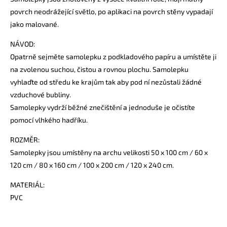
povrch neodrážející světlo, po aplikaci na povrch stěny vypadají
jako malované.
NÁVOD:
Opatrně sejměte samolepku z podkladového papíru a umístěte ji
na zvolenou suchou, čistou a rovnou plochu. Samolepku
vyhlaďte od středu ke krajům tak aby pod ní nezůstali žádné
vzduchové bubliny.
Samolepky vydrží běžné znečištění a jednoduše je očistíte
pomocí vlhkého hadříku.
ROZMĚR:
Samolepky jsou umístěny na archu velikosti 50 x 100 cm / 60 x
120 cm / 80 x 160 cm / 100 x 200 cm / 120 x 240 cm.
MATERIÁL:
PVC