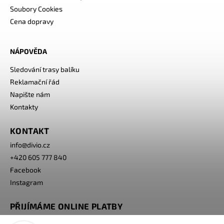
Soubory Cookies
Cena dopravy
NÁPOVĚDA
Sledování trasy balíku
Reklamační řád
Napište nám
Kontakty
KONTAKT
info
@
divio.cz
+420 605 777 840
Facebook
Instagram
PŘIJÍMÁME ONLINE PLATBY