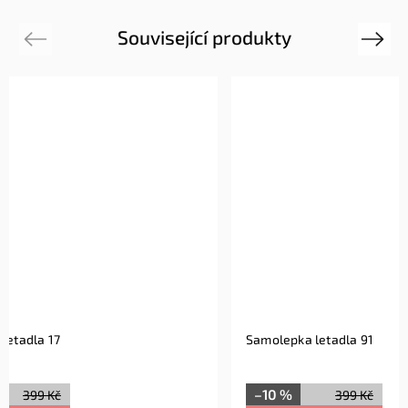
Související produkty
Previous
Next
Samolepka letadla 17
Samolepka
–10 %
–10 %
399 Kč