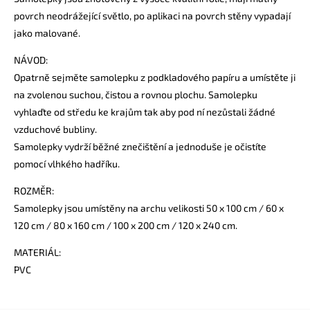
povrch neodrážející světlo, po aplikaci na povrch stěny vypadají
jako malované.
NÁVOD:
Opatrně sejměte samolepku z podkladového papíru a umístěte ji
na zvolenou suchou, čistou a rovnou plochu. Samolepku
vyhlaďte od středu ke krajům tak aby pod ní nezůstali žádné
vzduchové bubliny.
Samolepky vydrží běžné znečištění a jednoduše je očistíte
pomocí vlhkého hadříku.
ROZMĚR:
Samolepky jsou umístěny na archu velikosti 50 x 100 cm / 60 x
120 cm / 80 x 160 cm / 100 x 200 cm / 120 x 240 cm.
MATERIÁL:
PVC