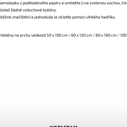
amolepku z podkladového papíru a umístěte ji na zvolenou suchou, čis
zůstali žádné vzduchové bubliny.
běžné znečištění a jednoduše je očistíte pomocí vlhkého hadříku.
ístěny na archu velikosti 50 x 100 cm / 60 x 120 cm / 80 x 160 cm / 100