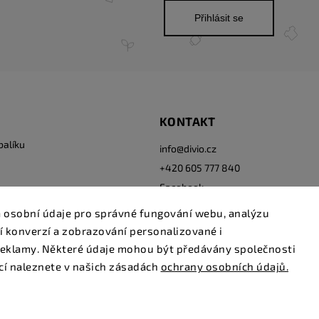
Přihlásit se
KONTAKT
balíku
info
@
divio.cz
+420 605 777 840
Facebook
Instagram
 osobní údaje pro správné fungování webu, analýzu
í konverzí a zobrazování personalizované i
eklamy. Některé údaje mohou být předávány společnosti
cí naleznete v našich zásadách
ochrany osobních údajů.
Copyright 2026
www.divio.cz
. Všechna práva vyhrazena.
Grafický návrh vytvořil a nakódoval
Shoptak.cz