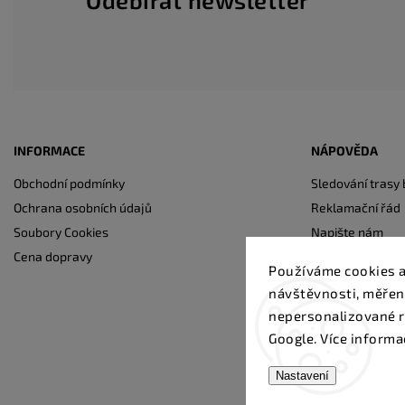
Odebírat newsletter
INFORMACE
NÁPOVĚDA
Obchodní podmínky
Sledování trasy 
Ochrana osobních údajů
Reklamační řád
Soubory Cookies
Napište nám
Cena dopravy
Kontakty
Používáme cookies a
návštěvnosti, měřen
nepersonalizované r
Google. Více informa
Nastavení