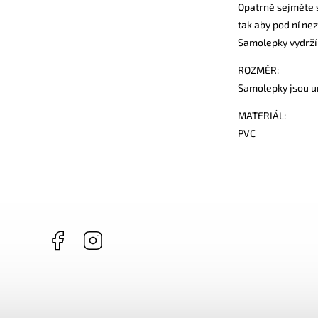
Opatrně sejměte s
tak aby pod ní ne
Samolepky vydrží 
ROZMĚR:
Samolepky jsou um
MATERIÁL:
PVC
Facebook
Instagram