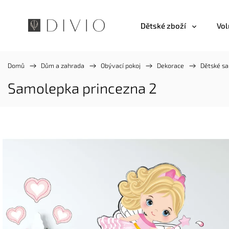
Dětské zboží
Vol
Domů
/
Dům a zahrada
/
Obývací pokoj
/
Dekorace
/
Dětské s
Samolepka princezna 2