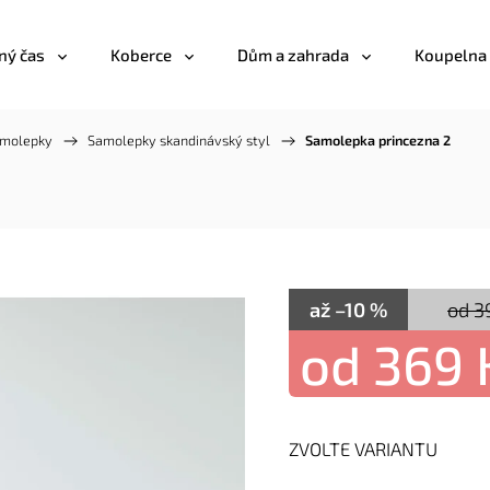
ný čas
Koberce
Dům a zahrada
Koupelna
amolepky
/
Samolepky skandinávský styl
/
Samolepka princezna 2
až –10 %
od 3
od
369 
ZVOLTE VARIANTU