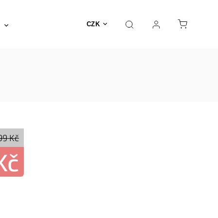
Posilovna a fitness
Fyzioterapie
Nábyte
CZK
99 Kč
Kč