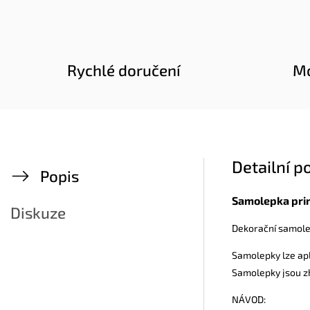
Rychlé doručení
Mo
Detailní p
Popis
Samolepka pri
Diskuze
Dekorační samolep
Samolepky lze apli
Samolepky jsou zh
NÁVOD: