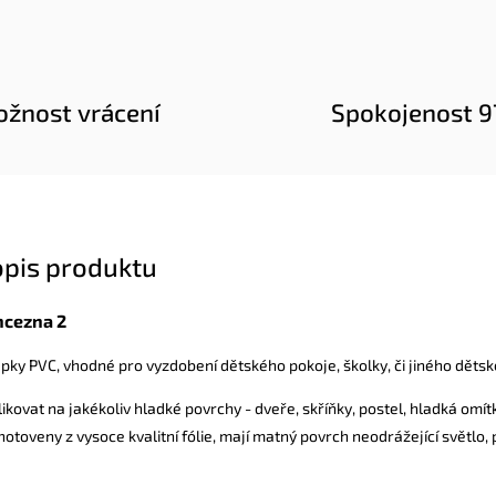
žnost vrácení
Spokojenost 
opis produktu
ncezna 2
ky PVC, vhodné pro vyzdobení dětského pokoje, školky, či jiného dětsk
kovat na jakékoliv hladké povrchy - dveře, skříňky, postel, hladká omítk
otoveny z vysoce kvalitní fólie, mají matný povrch neodrážející světlo,