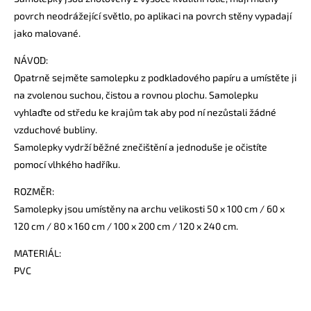
povrch neodrážející světlo, po aplikaci na povrch stěny vypadají
jako malované.
NÁVOD:
Opatrně sejměte samolepku z podkladového papíru a umístěte ji
na zvolenou suchou, čistou a rovnou plochu. Samolepku
vyhlaďte od středu ke krajům tak aby pod ní nezůstali žádné
vzduchové bubliny.
Samolepky vydrží běžné znečištění a jednoduše je očistíte
pomocí vlhkého hadříku.
ROZMĚR:
Samolepky jsou umístěny na archu velikosti 50 x 100 cm / 60 x
120 cm / 80 x 160 cm / 100 x 200 cm / 120 x 240 cm.
MATERIÁL:
PVC