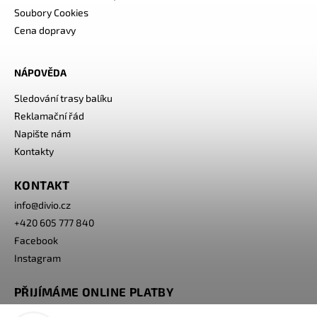
Soubory Cookies
Cena dopravy
NÁPOVĚDA
Sledování trasy balíku
Reklamační řád
Napište nám
Kontakty
KONTAKT
info
@
divio.cz
+420 605 777 840
Facebook
Instagram
PŘIJÍMÁME ONLINE PLATBY