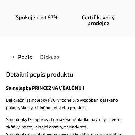
Spokojenost 97%
Certifikovaný
prodejce
Popis
Diskuze
Detailní popis produktu
Samolepka PRINCEZNA V BALÓNU 1
Dekorační samolepky PVC, vhodné pro vyzdobení dětského
pokoje, školky, či jiného dětského prostoru.
Samolepky lze aplikovat na jakékoliv hladké povrchy - dveře,
skříňky, postel, hladká omítka, obklady atd..
Samolepky jsou zhotoveny z vysoce kvalitní fólie, mají matný