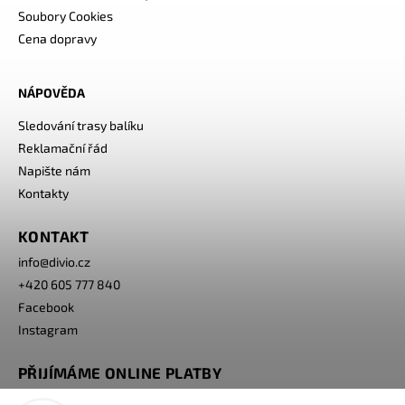
Soubory Cookies
Cena dopravy
NÁPOVĚDA
Sledování trasy balíku
Reklamační řád
Napište nám
Kontakty
KONTAKT
info
@
divio.cz
+420 605 777 840
Facebook
Instagram
PŘIJÍMÁME ONLINE PLATBY