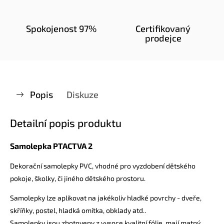
Spokojenost 97%
Certifikovaný
prodejce
Popis
Diskuze
Detailní popis produktu
Samolepka PTACTVA 2
Dekorační samolepky PVC, vhodné pro vyzdobení dětského
pokoje, školky, či jiného dětského prostoru.
Samolepky lze aplikovat na jakékoliv hladké povrchy - dveře,
skříňky, postel, hladká omítka, obklady atd..
Samolepky jsou zhotoveny z vysoce kvalitní fólie, mají matný