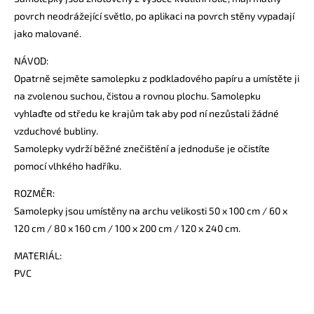
povrch neodrážející světlo, po aplikaci na povrch stěny vypadají
jako malované.
NÁVOD:
Opatrně sejměte samolepku z podkladového papíru a umístěte ji
na zvolenou suchou, čistou a rovnou plochu. Samolepku
vyhlaďte od středu ke krajům tak aby pod ní nezůstali žádné
vzduchové bubliny.
Samolepky vydrží běžné znečištění a jednoduše je očistíte
pomocí vlhkého hadříku.
ROZMĚR:
Samolepky jsou umístěny na archu velikosti 50 x 100 cm / 60 x
120 cm / 80 x 160 cm / 100 x 200 cm / 120 x 240 cm.
MATERIÁL:
PVC