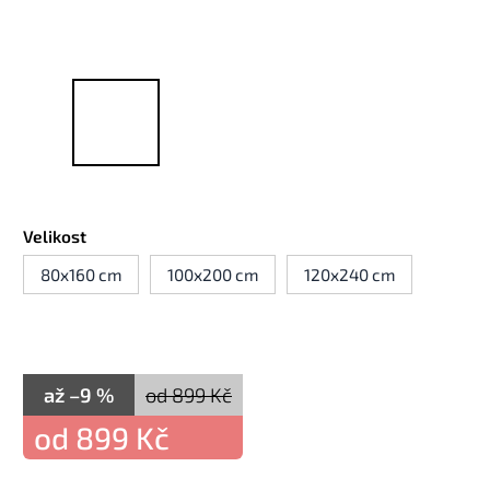
Velikost
80x160 cm
100x200 cm
120x240 cm
až –9 %
od 899 Kč
od
899 Kč