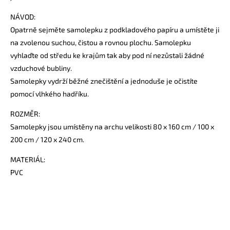
NÁVOD:
Opatrně sejměte samolepku z podkladového papíru a umístěte ji
na zvolenou suchou, čistou a rovnou plochu. Samolepku
vyhlaďte od středu ke krajům tak aby pod ní nezůstali žádné
vzduchové bubliny.
Samolepky vydrží běžné znečištění a jednoduše je očistíte
pomocí vlhkého hadříku.
ROZMĚR:
Samolepky jsou umístěny na archu velikosti 80 x 160 cm / 100 x
200 cm / 120 x 240 cm.
MATERIÁL:
PVC