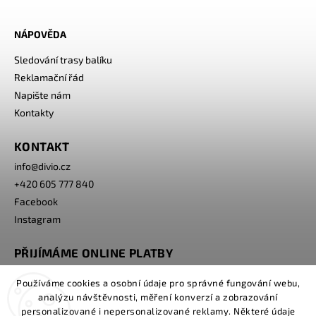
NÁPOVĚDA
Sledování trasy balíku
Reklamační řád
Napište nám
Kontakty
KONTAKT
info
@
divio.cz
+420 605 777 840
Facebook
Instagram
PŘIJÍMÁME ONLINE PLATBY
Používáme cookies a osobní údaje pro správné fungování webu,
analýzu návštěvnosti, měření konverzí a zobrazování
personalizované i nepersonalizované reklamy. Některé údaje