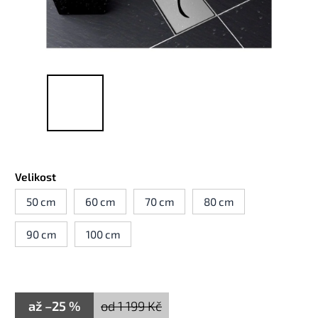
Velikost
50 cm
60 cm
70 cm
80 cm
90 cm
100 cm
až –25 %
od 1 199 Kč