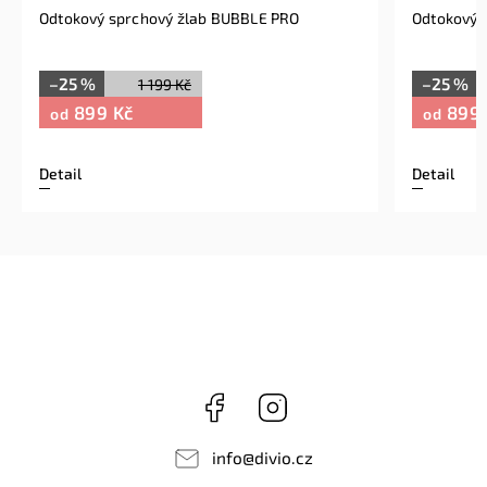
Odtokový sprchový žlab BUBBLE PRO
Odtokový 
–25 %
–25 %
1 199 Kč
899 Kč
899 
od
od
Detail
Detail
Facebook
Instagram
info
@
divio.cz