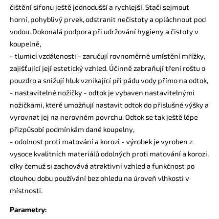
čištění sifonu ještě jednodušší a rychlejší. Stačí sejmout
horní, pohyblivý prvek, odstranit nečistoty a opláchnout pod
vodou. Dokonalá podpora při udržování hygieny a čistoty v
koupelně,
- tlumicí vzdálenosti - zaručují rovnoměrné umístění mřížky,
zajišťující její estetický vzhled. Účinně zabraňují tření roštu o
pouzdro a snižují hluk vznikající při pádu vody přímo na odtok,
- nastavitelné nožičky - odtok je vybaven nastavitelnými
nožičkami, které umožňují nastavit odtok do příslušné výšky a
vyrovnat jej na nerovném povrchu. Odtok se tak ještě lépe
přizpůsobí podmínkám dané koupelny,
- odolnost proti matování a korozi - výrobek je vyroben z
vysoce kvalitních materiálů odolných proti matování a korozi,
díky čemuž si zachovává atraktivní vzhled a funkčnost po
dlouhou dobu používání bez ohledu na úroveň vlhkosti v
místnosti.
Parametry: