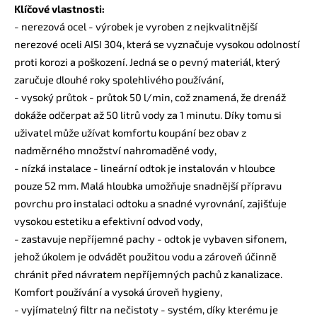
Klíčové vlastnosti:
- nerezová ocel - výrobek je vyroben z nejkvalitnější
nerezové oceli AISI 304, která se vyznačuje vysokou odolností
proti korozi a poškození. Jedná se o pevný materiál, který
zaručuje dlouhé roky spolehlivého používání,
- vysoký průtok - průtok 50 l/min, což znamená, že drenáž
dokáže odčerpat až 50 litrů vody za 1 minutu. Díky tomu si
uživatel může užívat komfortu koupání bez obav z
nadměrného množství nahromaděné vody,
- nízká instalace - lineární odtok je instalován v hloubce
pouze 52 mm. Malá hloubka umožňuje snadnější přípravu
povrchu pro instalaci odtoku a snadné vyrovnání, zajišťuje
vysokou estetiku a efektivní odvod vody,
- zastavuje nepříjemné pachy - odtok je vybaven sifonem,
jehož úkolem je odvádět použitou vodu a zároveň účinně
chránit před návratem nepříjemných pachů z kanalizace.
Komfort používání a vysoká úroveň hygieny,
- vyjímatelný filtr na nečistoty - systém, díky kterému je