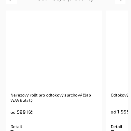
Nerezový rošt pro odtokový sprchový žlab
WAVE zlatý
1 999
599 Kč
od
od
Detail
Detail