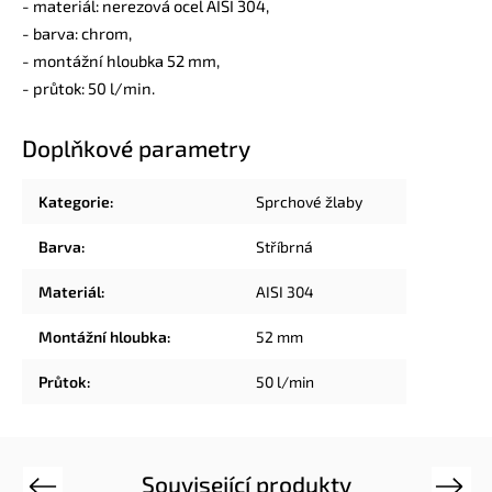
- materiál: nerezová ocel AISI 304,
- barva: chrom,
- montážní hloubka 52 mm,
- průtok: 50 l/min.
Doplňkové parametry
Kategorie
:
Sprchové žlaby
Barva
:
Stříbrná
Materiál
:
AISI 304
Montážní hloubka
:
52 mm
Průtok
:
50 l/min
Související produkty
Previous
Next