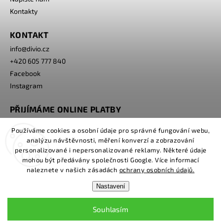
Kontakty
KONTAKT
info
@
divio.cz
+420 605 777 840
Facebook
Instagram
PŘIJÍMÁME ONLINE PLATBY
Používáme cookies a osobní údaje pro správné fungování webu,
analýzu návštěvnosti, měření konverzí a zobrazování
personalizované i nepersonalizované reklamy. Některé údaje
mohou být předávány společnosti Google. Více informací
naleznete v našich zásadách
ochrany osobních údajů.
Nastavení
Copyright 2026
www.divio.cz
. Všechna práva vyhrazena.
Souhlasím
Grafický návrh vytvořil a nakódoval
Shoptak.cz