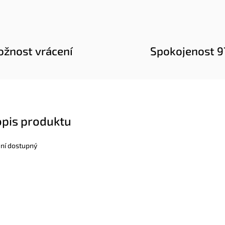
žnost vrácení
Spokojenost 
opis produktu
ení dostupný