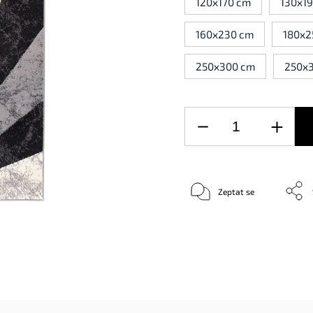
120x170 cm
130x1
160x230 cm
180x2
250x300 cm
250x
Zeptat se