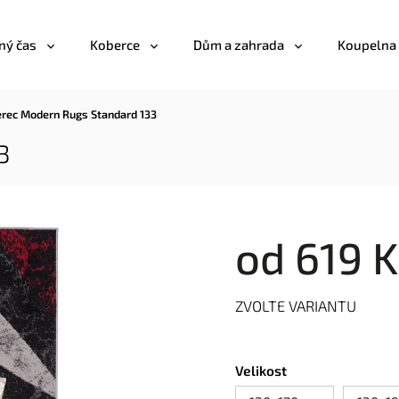
ný čas
Koberce
Dům a zahrada
Koupelna
rec Modern Rugs Standard 133
3
od
619 K
ZVOLTE VARIANTU
Velikost