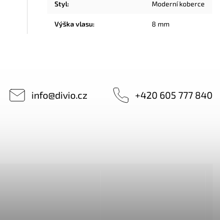
Styl
:
Moderní koberce
Výška vlasu
:
8 mm
info
@
divio.cz
+420 605 777 840