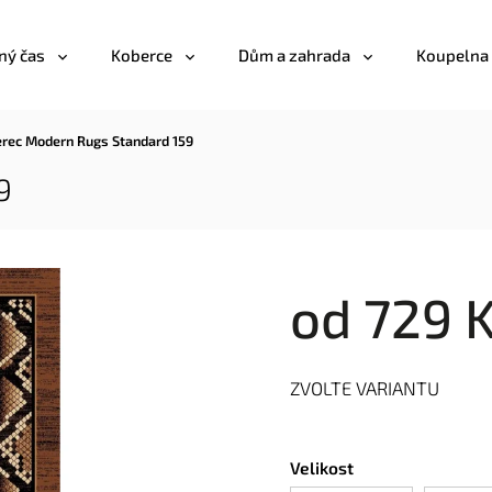
ný čas
Koberce
Dům a zahrada
Koupelna
rec Modern Rugs Standard 159
9
od
729 
ZVOLTE VARIANTU
Velikost