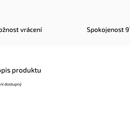
žnost vrácení
Spokojenost 
opis produktu
ení dostupný