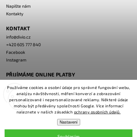
Napište nám
Kontakty
KONTAKT
info
@
divio.cz
+420 605 777 840
Facebook
Instagram
PŘIJÍMÁME ONLINE PLATBY
Používáme cookies a osobní údaje pro správné fungování webu,
analýzu návštěvnosti, měření konverzí a zobrazování
personalizované i nepersonalizované reklamy. Některé údaje
mohou být předávány společnosti Google. Více informací
naleznete v našich zásadách
ochrany osobních údajů.
Nastavení
Copyright 2026
www.divio.cz
. Všechna práva vyhrazena.
Souhlasím