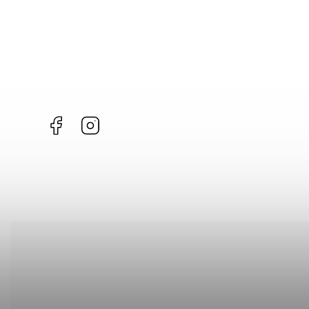
Facebook
Instagram