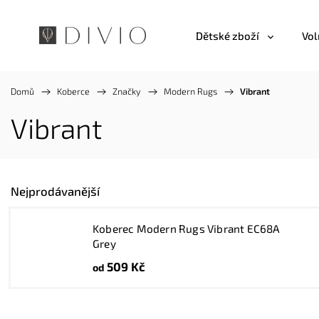
Dětské zboží
Vol
Domů
/
Koberce
/
Značky
/
Modern Rugs
/
Vibrant
Vibrant
Nejprodávanější
Koberec Modern Rugs Vibrant EC68A
Grey
509 Kč
od