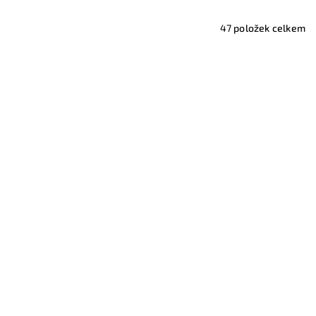
47
položek celkem
rant
Koberec Modern Rugs Vibrant
EC68B Grey
999 Kč
od