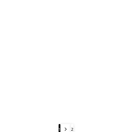
odern Rugs Vibrant
Koberec Modern Rugs Vib
eam
ED12A Grey
č
649 Kč
od
Detail
1
2