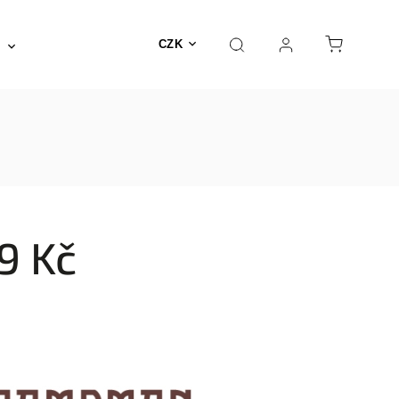
Posilovna a fitness
Fyzioterapie
Nábyte
CZK
9 Kč