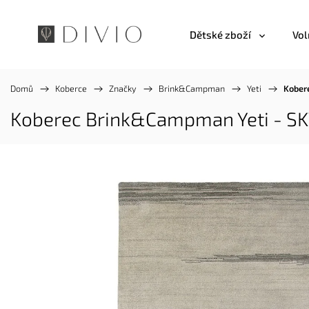
Dětské zboží
Vol
Domů
/
Koberce
/
Značky
/
Brink&Campman
/
Yeti
/
Kober
Koberec Brink&Campman Yeti - SK