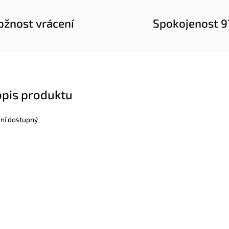
žnost vrácení
Spokojenost 
opis produktu
ení dostupný