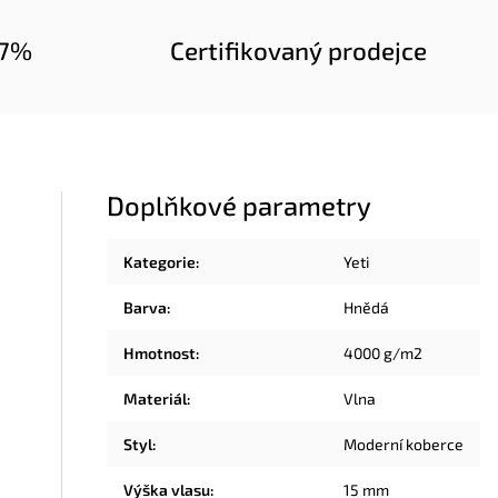
97%
Certifikovaný prodejce
Doplňkové parametry
Kategorie
:
Yeti
Barva
:
Hnědá
Hmotnost
:
4000 g/m2
Materiál
:
Vlna
Styl
:
Moderní koberce
Výška vlasu
:
15 mm