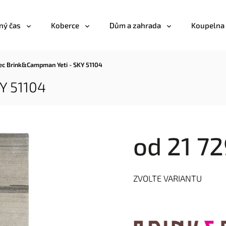
ný čas
Koberce
Dům a zahrada
Koupelna
ec Brink&Campman Yeti - SKY 51104
Y 51104
od
21 72
ZVOLTE VARIANTU