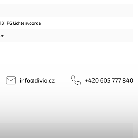
7131 PG Lichtenvoorde
om
info
@
divio.cz
+420 605 777 840