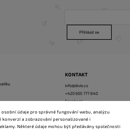
Přihlásit se
KONTAKT
balíku
info
@
divio.cz
+420 605 777 840
Facebook
Instagram
 osobní údaje pro správné fungování webu, analýzu
í konverzí a zobrazování personalizované i
eklamy. Některé údaje mohou být předávány společnosti