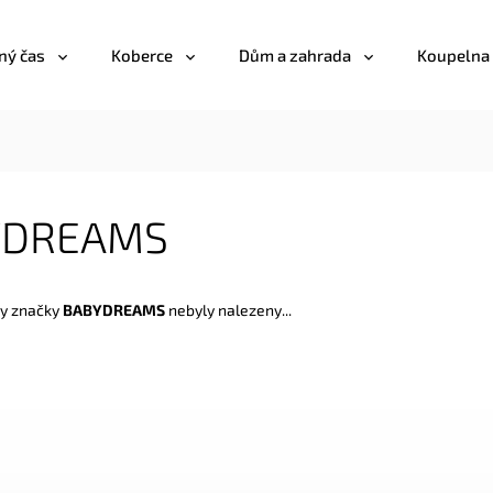
ný čas
Koberce
Dům a zahrada
Koupelna
YDREAMS
y značky
BABYDREAMS
nebyly nalezeny...