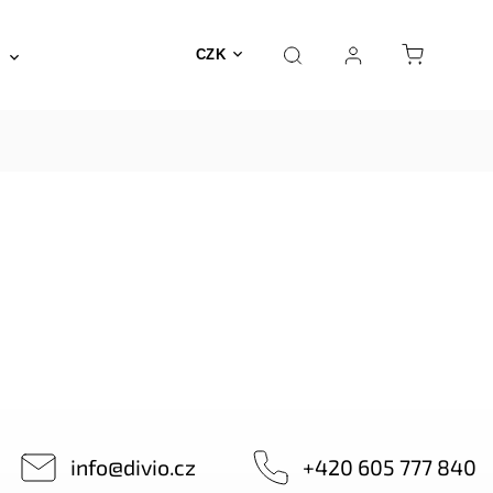
Posilovna a fitness
Fyzioterapie
Nábyte
CZK
info
@
divio.cz
+420 605 777 840