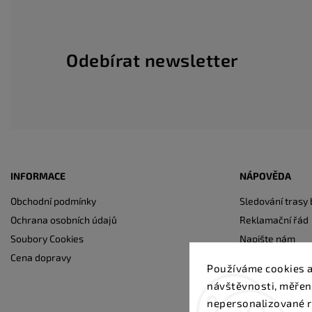
Odebírat newsletter
INFORMACE
NÁPOVĚDA
Obchodní podmínky
Sledování trasy 
Ochrana osobních údajů
Reklamační řád
Soubory Cookies
Napište nám
Cena dopravy
Kontakty
Používáme cookies a
návštěvnosti, měřen
nepersonalizované r