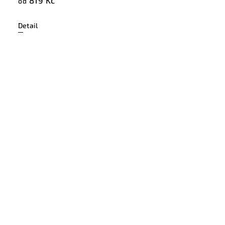
819 Kč
od
Detail