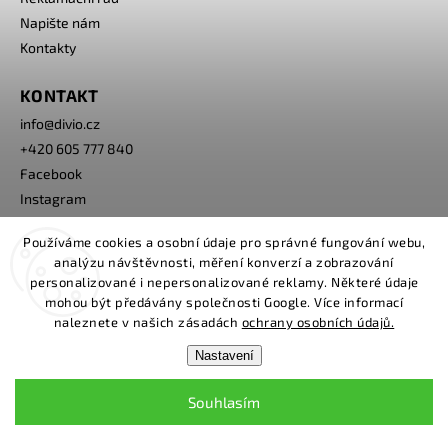
Napište nám
Kontakty
KONTAKT
info
@
divio.cz
+420 605 777 840
Facebook
Instagram
Používáme cookies a osobní údaje pro správné fungování webu,
PŘIJÍMÁME ONLINE PLATBY
analýzu návštěvnosti, měření konverzí a zobrazování
personalizované i nepersonalizované reklamy. Některé údaje
mohou být předávány společnosti Google. Více informací
naleznete v našich zásadách
ochrany osobních údajů.
Nastavení
Souhlasím
Copyright 2026
www.divio.cz
. Všechna práva vyhrazena.