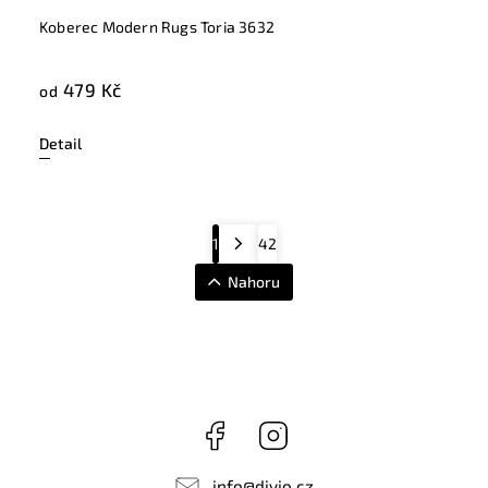
Koberec Modern Rugs Toria 3632
479 Kč
od
Detail
1
42
Nahoru
Facebook
Instagram
info
@
divio.cz