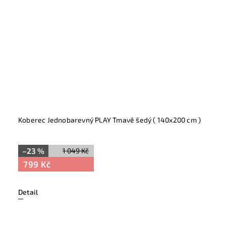
Koberec Jednobarevný PLAY Tmavě šedý ( 140x200 cm )
–23 %
1 049 Kč
799 Kč
Detail