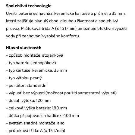
Spolehlivá technologie
Uvnitř baterie se nachází keramická kartuše o průměru 35 mm,
která zajišťuje plynulý chod, dlouhou životnost a spolehlivý
provoz. Průtoková třída A (≤ 15 l/min) umožňuje efektivní využití
vody při zachování vysokého komfortu.
Hlavní vlastnosti:
- způsob montáže: stojánková
- typ baterie: jednopáková
- typ kartuše: keramická, 35 mm
- typ výtoku: pevný
- perlátor: standardní
- výpusť: bez výpusti (možnost použití samostatné výpusti)
- dosah výtoku: 120 mm
- celková výška baterie: 180 mm
- délka připojovacích hadiček: 400 mm
- systém snadné montáže: ano
- průtoková třída: A (≤ 15 l/min)