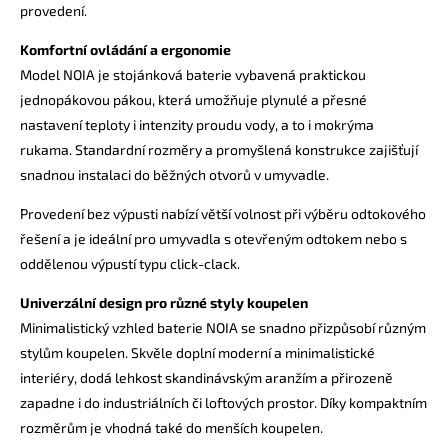
provedení.
Komfortní ovládání a ergonomie
Model NOIA je stojánková baterie vybavená praktickou
jednopákovou pákou, která umožňuje plynulé a přesné
nastavení teploty i intenzity proudu vody, a to i mokrýma
rukama. Standardní rozměry a promyšlená konstrukce zajišťují
snadnou instalaci do běžných otvorů v umyvadle.
Provedení bez výpusti nabízí větší volnost při výběru odtokového
řešení a je ideální pro umyvadla s otevřeným odtokem nebo s
oddělenou výpustí typu click-clack.
Univerzální design pro různé styly koupelen
Minimalistický vzhled baterie NOIA se snadno přizpůsobí různým
stylům koupelen. Skvěle doplní moderní a minimalistické
interiéry, dodá lehkost skandinávským aranžím a přirozeně
zapadne i do industriálních či loftových prostor. Díky kompaktním
rozměrům je vhodná také do menších koupelen.