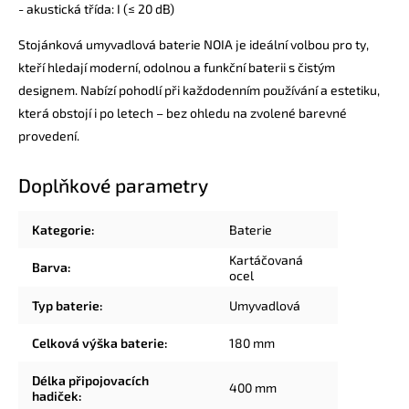
- akustická třída: I (≤ 20 dB)
Stojánková umyvadlová baterie NOIA je ideální volbou pro ty,
kteří hledají moderní, odolnou a funkční baterii s čistým
designem. Nabízí pohodlí při každodenním používání a estetiku,
která obstojí i po letech – bez ohledu na zvolené barevné
provedení.
Doplňkové parametry
Kategorie
:
Baterie
Kartáčovaná
Barva
:
ocel
Typ baterie
:
Umyvadlová
Celková výška baterie
:
180 mm
Délka připojovacích
400 mm
hadiček
: