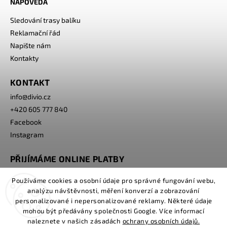
NÁPOVĚDA
Sledování trasy balíku
Reklamační řád
Napište nám
Kontakty
KONTAKT
info
@
divio.cz
+420 605 777 840
Facebook
Instagram
PŘIJÍMÁME ONLINE PLATBY
Používáme cookies a osobní údaje pro správné fungování webu,
analýzu návštěvnosti, měření konverzí a zobrazování
personalizované i nepersonalizované reklamy. Některé údaje
mohou být předávány společnosti Google. Více informací
naleznete v našich zásadách
ochrany osobních údajů.