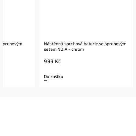
Nástěnná sprchová baterie se sprchovým
Nástěnná 
setem NOIA - chrom
setem NOI
999 Kč
999 Kč
Do košíku
Do košíku