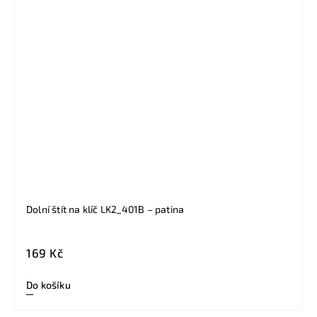
Dolní štít na klíč LK2_401B – patina
169 Kč
Do košíku