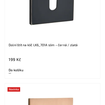
Dolní štít na klíč LK6_701A slim – černá / zlatá
199 Kč
Do košíku
Novinka