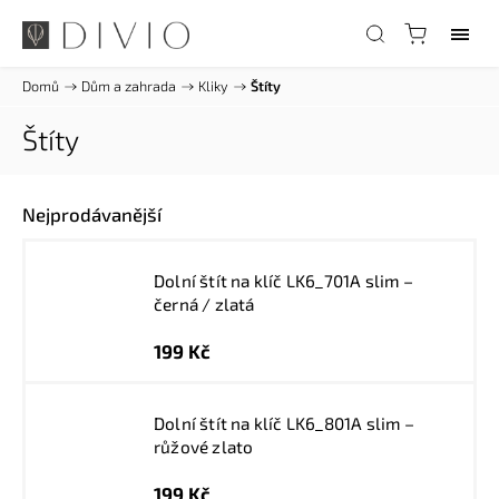
Domů
/
Dům a zahrada
/
Kliky
/
Štíty
Štíty
Nejprodávanější
Dolní štít na klíč LK6_701A slim –
černá / zlatá
199 Kč
Dolní štít na klíč LK6_801A slim –
růžové zlato
199 Kč