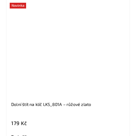
Novinka
Dolní štít na klíč LK5_801A – růžové zlato
179 Kč