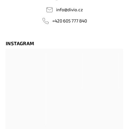
info
@
divio.cz
+420 605 777 840
INSTAGRAM