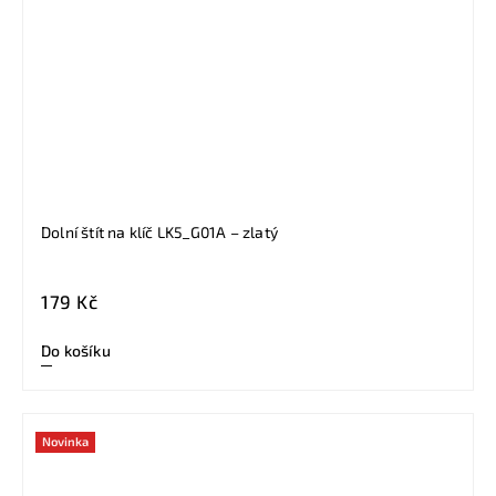
Dolní štít na klíč LK5_G01A – zlatý
179 Kč
Do košíku
Novinka