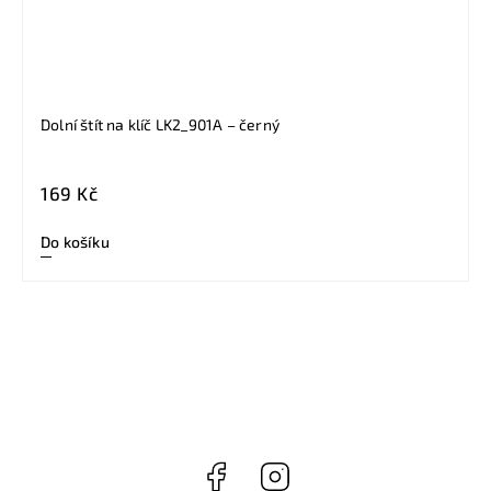
Dolní štít na klíč LK2_901A – černý
169 Kč
Do košíku
Facebook
Instagram