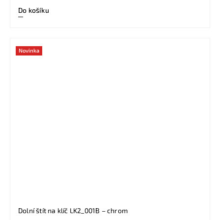
Do košíku
Novinka
Dolní štít na klíč LK2_001B – chrom