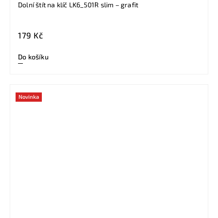
Dolní štít na klíč LK6_501R slim – grafit
179 Kč
Do košíku
Novinka