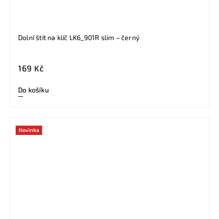
Dolní štít na klíč LK6_901R slim – černý
169 Kč
Do košíku
Novinka