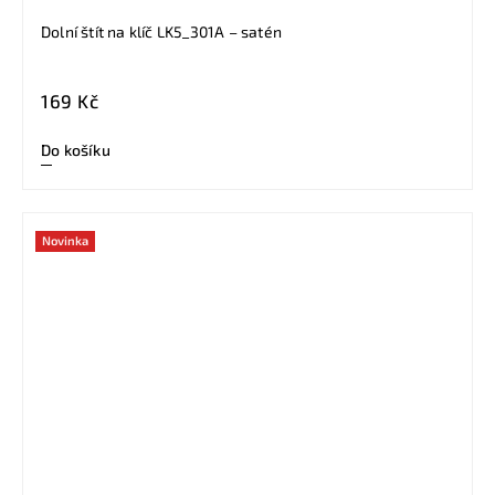
Dolní štít na klíč LK5_301A – satén
169 Kč
Do košíku
Novinka