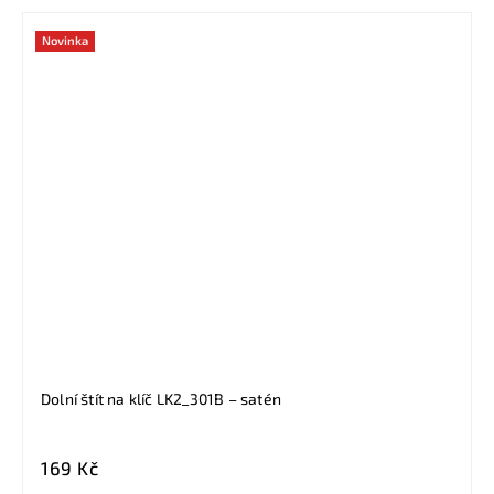
Novinka
Dolní štít na klíč LK2_301B – satén
169 Kč