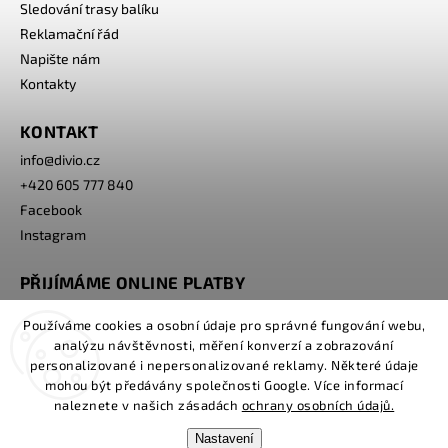
Sledování trasy balíku
Reklamační řád
Napište nám
Kontakty
KONTAKT
info
@
divio.cz
+420 605 777 840
Facebook
Instagram
PŘIJÍMÁME ONLINE PLATBY
Používáme cookies a osobní údaje pro správné fungování webu,
analýzu návštěvnosti, měření konverzí a zobrazování
personalizované i nepersonalizované reklamy. Některé údaje
mohou být předávány společnosti Google. Více informací
naleznete v našich zásadách
ochrany osobních údajů.
Nastavení