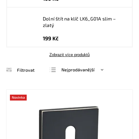
Dolní štít na klíč LK6_G01A slim –
zlatý
199 Kč
Zobrazit více produktů
Nejprodávanější
Nejlevnější
Nejdražší
Novinka
Abecedně