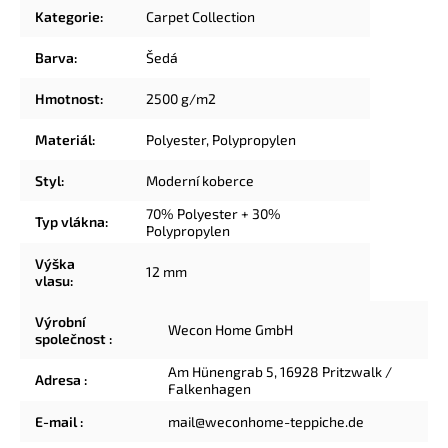
Kategorie
:
Carpet Collection
Barva
:
Šedá
Hmotnost
:
2500 g/m2
Materiál
:
Polyester
,
Polypropylen
Styl
:
Moderní koberce
70% Polyester + 30%
Typ vlákna
:
Polypropylen
Výška
12 mm
vlasu
:
Výrobní
Wecon Home GmbH
společnost
:
Am Hünengrab 5, 16928 Pritzwalk /
Adresa
:
Falkenhagen
E-mail
:
mail@weconhome-teppiche.de