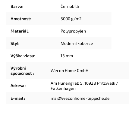
Barva
:
Černobílá
Hmotnost
:
3000 g/m2
Materiál
:
Polypropylen
Styl
:
Moderní koberce
Výška vlasu
:
13 mm
Výrobní
Wecon Home GmbH
společnost
:
Am Hünengrab 5, 16928 Pritzwalk /
Adresa
:
Falkenhagen
E-mail
:
mail@weconhome-teppiche.de