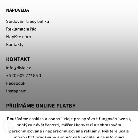
NÁPOVĚDA
Sledování trasy balíku
Reklamační řád
Napište nám
Kontakty
KONTAKT
info
@
divio.cz
+420 605 777 840
Facebook
Instagram
PŘIJÍMÁME ONLINE PLATBY
Používáme cookies a osobní údaje pro správné fungování webu,
analýzu návštěvnosti, měření konverzí a zobrazování
personalizované i nepersonalizované reklamy. Některé údaje
mohou být předávány společnosti Google. Více informací