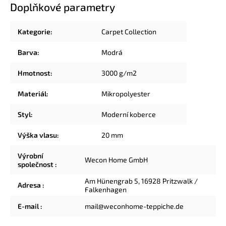
Doplňkové parametry
Kategorie
:
Carpet Collection
Barva
:
Modrá
Hmotnost
:
3000 g/m2
Materiál
:
Mikropolyester
Styl
:
Moderní koberce
Výška vlasu
:
20 mm
Výrobní
Wecon Home GmbH
společnost
:
Am Hünengrab 5, 16928 Pritzwalk /
Adresa
:
Falkenhagen
E-mail
:
mail@weconhome-teppiche.de