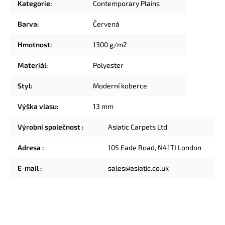
Kategorie
:
Contemporary Plains
Barva
:
Červená
Hmotnost
:
1300 g/m2
Materiál
:
Polyester
Styl
:
Moderní koberce
Výška vlasu
:
13 mm
Výrobní společnost
:
Asiatic Carpets Ltd
Adresa
:
105 Eade Road, N41TJ London
E-mail
:
sales@asiatic.co.uk