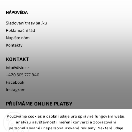
NÁPOVĚDA
Sledování trasy balíku
Reklamační řád
Napište nám
Kontakty
KONTAKT
info
@
divio.cz
+420 605 777 840
Facebook
Instagram
PŘIJÍMÁME ONLINE PLATBY
Používáme cookies a osobní údaje pro správné fungování webu,
analýzu návštěvnosti, měření konverzí a zobrazování
personalizované i nepersonalizované reklamy. Některé údaje