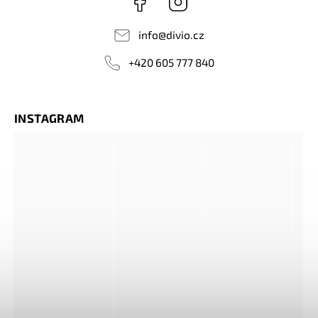
info
@
divio.cz
+420 605 777 840
INSTAGRAM