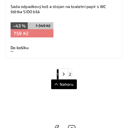
Sada odpadkový koš a stojan na toaletní papír s WC
štětka SIDO bílá
–43 %
1 349 Kč
759 Kč
Do košíku
1
2
Nahoru
Facebook
Instagram