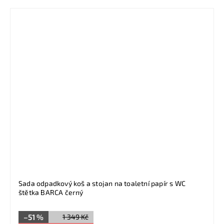
Sada odpadkový koš a stojan na toaletní papír s WC
štětka BARCA černý
–51 %
1 349 Kč