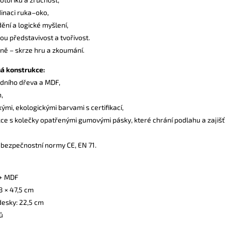
inaci ruka–oko,
ění a logické myšlení,
vou představivost a tvořivost.
eně – skrze hru a zkoumání.
á konstrukce:
odního dřeva a MDF,
,
ými, ekologickými barvami s certifikací,
ukce s kolečky opatřenými gumovými pásky, které chrání podlahu a zajišť
 bezpečnostní normy CE, EN 71.
 + MDF
8 × 47,5 cm
desky: 22,5 cm
ů