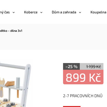
ný čas
Koberce
Dům a zahrada
Koupelna
ítko – dílna 3v1
–25 %
1 199 Kč
899 Kč
2-7 PRACOVNÍCH DNŮ