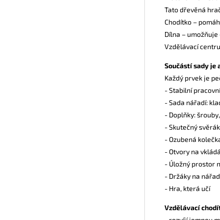
Tato dřevěná hrač
Chodítko – pomáhá
Dílna – umožňuje 
Vzdělávací centru
Součástí sady je a
Každý prvek je pe
- Stabilní pracovn
- Sada nářadí: kla
- Doplňky: šrouby,
- Skutečný svěrák –
- Ozubená kolečka
- Otvory na vkládá
- Úložný prostor n
- Držáky na nářad
- Hra, která učí
Vzdělávací chodít
- rozvíjí jemnou m