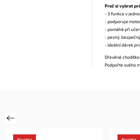
Proč si vybrat p
- 3 funkce v jedno
- podporuje motori
- pomáhá při učen
- pevný, bezpečný
- ideální dárek pr
Dřevěné chodítko 
Podpořte svého ma
Previous
Novinka