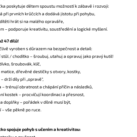
ka poskytuje dětem spoustu možností k zábavě i rozvoji:
 při prvních krůčcích a dodává jistotu při pohybu,
dítěti hrát si na malého opraváře,
m – podporuje kreativitu, soustředění a logické myšlení.
ž 47 dílů!
člivě vyroben s důrazem na bezpečnost a detail:
í stůl / chodítko – šroubuj, utahuj a opravuj jako pravý kutil!
dívko, šroubovák, klíč,
 matice, dřevěné destičky s otvory, kostky,
 drží díly při „opravě“,
 – trénují obratnost a chápání příčin a následků,
ní kostek – procvičují koordinaci a přesnost,
a doplňky – pořádek v dílně musí být,
í – vše pěkně po ruce.
ko spojuje pohyb s učením a kreativitou:
otoriku a zručnost,