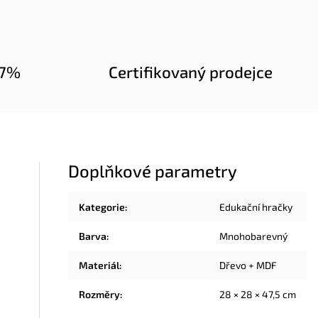
97%
Certifikovaný prodejce
Doplňkové parametry
Kategorie
:
Edukační hračky
Barva
:
Mnohobarevný
Materiál
:
Dřevo + MDF
Rozměry
:
28 × 28 × 47,5 cm