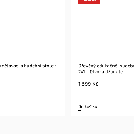
ní stolek
Dřevěný edukačně-hudební stolek
7v1 – Divoká džungle
1 599 Kč
Do košíku