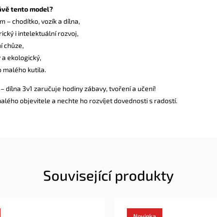
rávě tento model?
m – chodítko, vozík a dílna,
cký i intelektuální rozvoj,
í chůze,
 a ekologický,
o malého kutila.
– dílna 3v1 zaručuje hodiny zábavy, tvoření a učení!
lého objevitele a nechte ho rozvíjet dovednosti s radostí.
Související produkty
Novinka