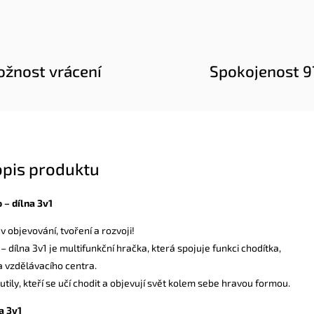
žnost vrácení
Spokojenost 
opis produktu
 – dílna 3v1
v objevování, tvoření a rozvoji!
 dílna 3v1 je multifunkční hračka, která spojuje funkci chodítka,
a vzdělávacího centra.
utily, kteří se učí chodit a objevují svět kolem sebe hravou formou.
a 3v1