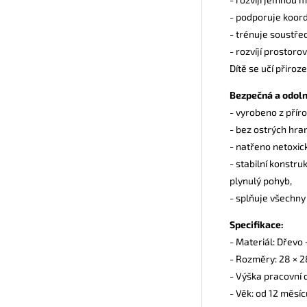
- podporuje koord
- trénuje soustřed
- rozvíjí prostoro
Dítě se učí přiroz
Bezpečná a odoln
- vyrobeno z přír
- bez ostrých hran
- natřeno netoxick
- stabilní konstr
plynulý pohyb,
- splňuje všechny
Specifikace:
- Materiál: Dřevo
- Rozměry: 28 × 2
- Výška pracovní 
- Věk: od 12 měsíc