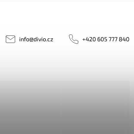
info
@
divio.cz
+420 605 777 840