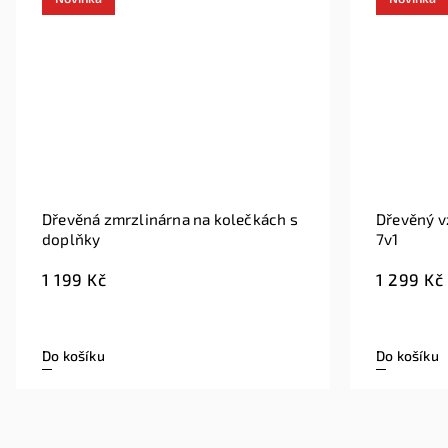
zlinárna na kolečkách s
Dřevěný vzdělávací a hudeb
7v1
1 299 Kč
Do košíku