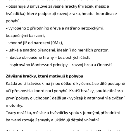
- obsahuje 3 smyslové závěsné hračky (mráček, měsíc a
hvězdička), které podporují rozvoj zraku, hmatu i koordinace
pohybů,
- vyrobeno z přírodního dřeva a natřeno netoxickými,
bezpečnými barvami,
- vhodné již od narození (0M+),
- lehké a snadno přenosné, ideální i do menších prostor,
- hladce obroušené hrany – bez ostrých částí,
- inspirováno Montessori principy – rozvoj hrou a činností.
Závěsné hračky, které motivují k pohybu
Každá ze tří závěsek má jinou délku, díky čemuž se dítě postupně
učí přesnosti a koordinaci pohybů. Kratší hračky jsou ideální pro
první pokusy o uchopení, delší pak vybízejí k natahování a cvičení
motoriky.
Tvary mráčku, měsíce a hvězdičky spolu s jemnými, přírodními
barvami rozvíjejí smysly a uklidňují dětské vnímání.