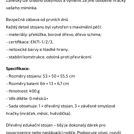
Závěsky lze snadno odejmout a vyměnit za jiné oblíbené hračky
vašeho miminka.
Bezpečná zábava od prvních dnů
Každý detail stojanu byl vytvořen s maximální péčí:
- materiály: překližka, borové dřevo, dřevo schima,
- certifikace: EN71-1/2/3,
- netoxické barvy a hladké hrany,
- stabilní konstrukce, odolná proti převrácení.
Specifikace:
- Rozměry stojanu: 53 × 50 × 55,5 cm
- Rozměry balení: 64 × 13 × 6,7 cm
- Hmotnost: 400 g
- Věk dítěte: 0 měsíců+
- Sada obsahuje: 1 × dřevěný stojan, 3 × závěsné smyslové
hračky (mráček, měsíc, hvězdička).
Dřevěný edukační stojan – bílý je dokonalý dárek pro
novorozence nebo nastávající rodiče. Podporuje vývoj, rozvíjí