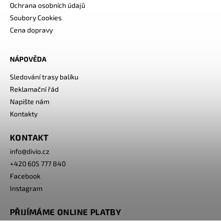
Ochrana osobních údajů
Soubory Cookies
Cena dopravy
NÁPOVĚDA
Sledování trasy balíku
Reklamační řád
Napište nám
Kontakty
KONTAKT
info
@
divio.cz
+420 605 777 840
Facebook
Instagram
PŘIJÍMÁME ONLINE PLATBY