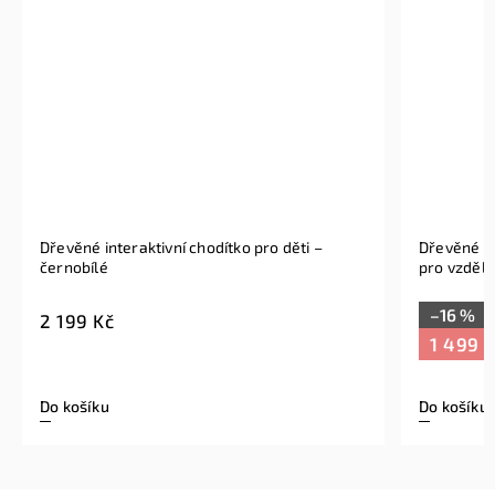
Dřevěné interaktivní chodítko pro děti –
Dřevěné ch
černobílé
pro vzdělá
–16 %
2 199 Kč
1 499 
Do košíku
Do košíku