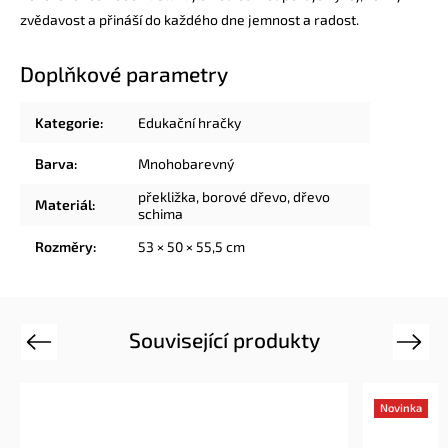
zvědavost a přináší do každého dne jemnost a radost.
Doplňkové parametry
Kategorie
:
Edukační hračky
Barva
:
Mnohobarevný
překližka, borové dřevo, dřevo
Materiál
:
schima
Rozměry
:
53 × 50 × 55,5 cm
Související produkty
Previous
Next
Novinka