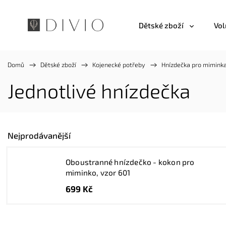
Dětské zboží
Vol
Domů
/
Dětské zboží
/
Kojenecké potřeby
/
Hnízdečka pro mimink
Jednotlivé hnízdečka
Nejprodávanější
Oboustranné hnízdečko - kokon pro
miminko, vzor 601
699 Kč