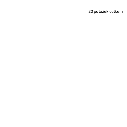
20
položek celkem
kokon pro
Oboustranné hnízdečko - kokon pro
miminko, vzor 611
699 Kč