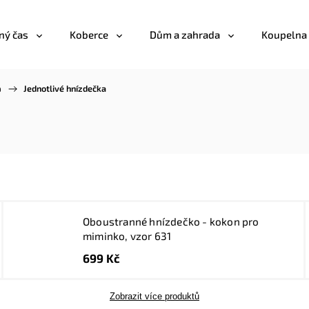
ný čas
Koberce
Dům a zahrada
Koupelna
a
/
Jednotlivé hnízdečka
Oboustranné hnízdečko - kokon pro
miminko, vzor 631
699 Kč
Zobrazit více produktů