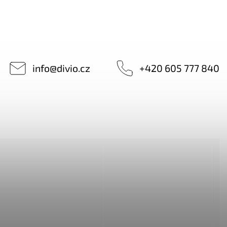
info
@
divio.cz
+420 605 777 840