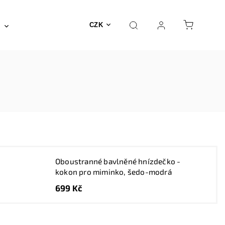
Posilovna a fitness
Fyzioterapie
Nábyte
CZK
Oboustranné bavlněné hnízdečko -
kokon pro miminko, šedo-modrá
699 Kč