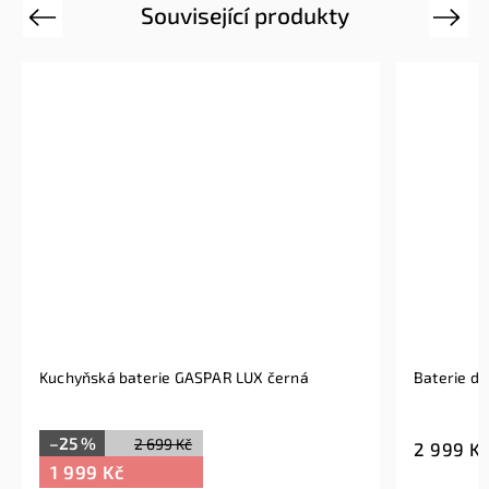
Související produkty
Previous
Next
Kuchyňská baterie GASPAR LUX černá
Baterie d
–25 %
2 699 Kč
2 999 K
1 999 Kč