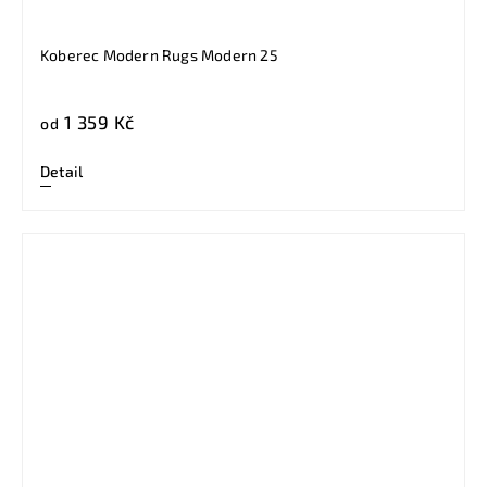
Koberec Modern Rugs Modern 25
1 359 Kč
od
Detail