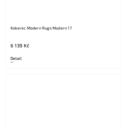
Koberec Modern Rugs Modern 17
6 139 Kč
Detail