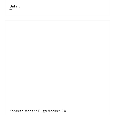
Detail
Koberec Modern Rugs Modern 24