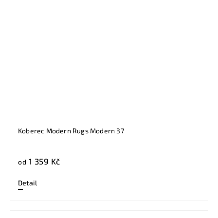
Koberec Modern Rugs Modern 37
1 359 Kč
od
Detail