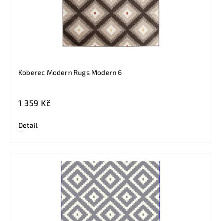
Koberec Modern Rugs Modern 6
1 359 Kč
Detail