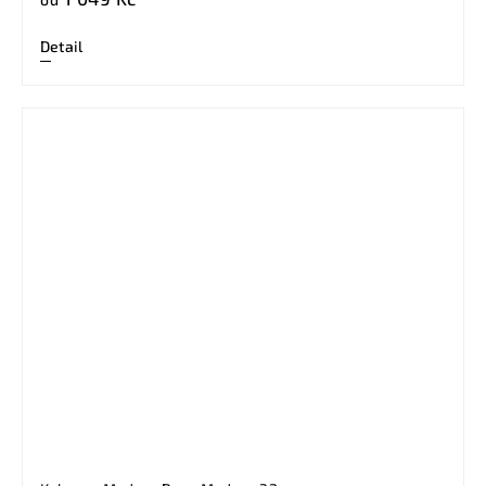
Detail