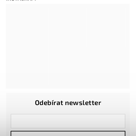
Odebírat newsletter