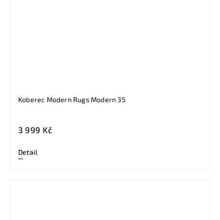
Koberec Modern Rugs Modern 35
3 999 Kč
Detail