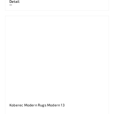
Detail
Koberec Modern Rugs Modern 13