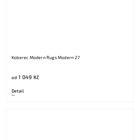
Koberec Modern Rugs Modern 27
1 049 Kč
od
Detail