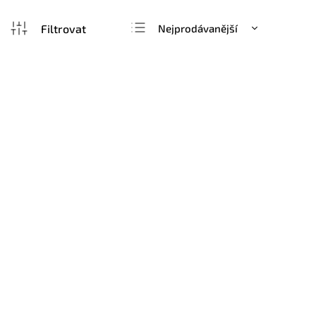
Nejprodávanější
Nejlevnější
Nejdražší
Abecedně
Samolepka listy 11
Samolepka
–7 %
899 Kč
od