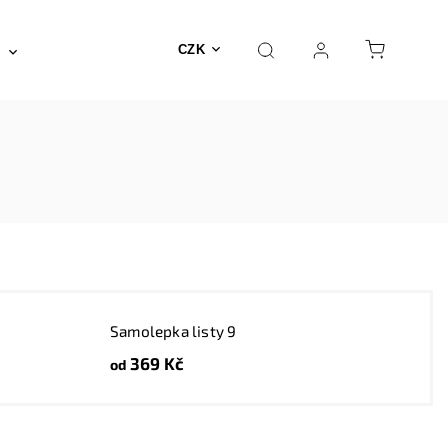
Posilovna a fitness
Fyzioterapie
Nábyte
CZK
Samolepka listy 9
369 Kč
od