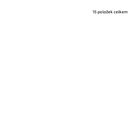
16
položek celkem
Samolepka listy 8
–7 %
399 Kč