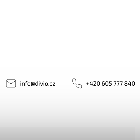
419 Kč
od
Detail
info
@
divio.cz
+420 605 777 840