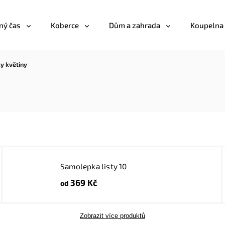
ný čas
Koberce
Dům a zahrada
Koupelna
y květiny
Samolepka listy 10
369 Kč
od
Zobrazit více produktů