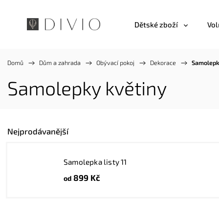
Dětské zboží
Vol
Domů
/
Dům a zahrada
/
Obývací pokoj
/
Dekorace
/
Samolepk
Samolepky květiny
Nejprodávanější
Samolepka listy 11
899 Kč
od