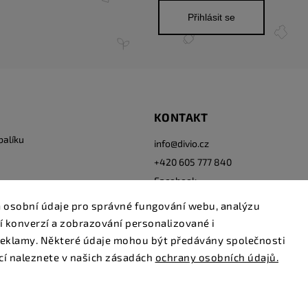
Přihlásit se
KONTAKT
balíku
info
@
divio.cz
+420 605 777 840
Facebook
Instagram
 osobní údaje pro správné fungování webu, analýzu
í konverzí a zobrazování personalizované i
eklamy. Některé údaje mohou být předávány společnosti
cí naleznete v našich zásadách
ochrany osobních údajů.
Copyright 2026
www.divio.cz
. Všechna práva vyhrazena.
Grafický návrh vytvořil a nakódoval
Shoptak.cz