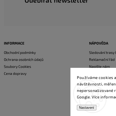
Odebírat newsletter
INFORMACE
NÁPOVĚDA
Obchodní podmínky
Sledování trasy 
Ochrana osobních údajů
Reklamační řád
Soubory Cookies
Napište nám
Cena dopravy
Kontakty
Používáme cookies a
návštěvnosti, měřen
nepersonalizované r
Google. Více informa
Nastavení