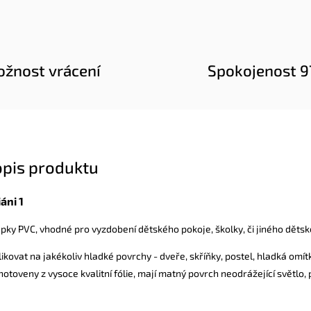
žnost vrácení
Spokojenost 
opis produktu
áni 1
ky PVC, vhodné pro vyzdobení dětského pokoje, školky, či jiného dětsk
kovat na jakékoliv hladké povrchy - dveře, skříňky, postel, hladká omítk
otoveny z vysoce kvalitní fólie, mají matný povrch neodrážející světlo,