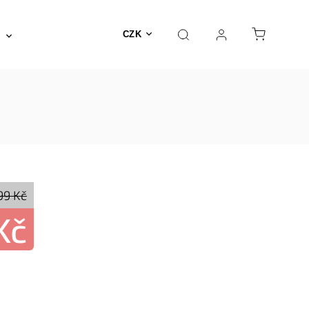
Posilovna a fitness
Fyzioterapie
Nábyte
CZK
99 Kč
Kč