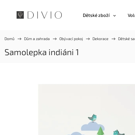
Dětské zboží
Vol
Domů
/
Dům a zahrada
/
Obývací pokoj
/
Dekorace
/
Dětské s
Samolepka indiáni 1