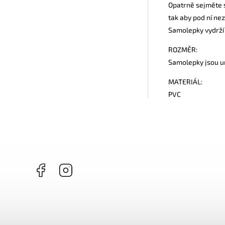
Opatrně sejměte s
tak aby pod ní ne
Samolepky vydrží 
ROZMĚR:
Samolepky jsou um
MATERIÁL:
PVC
Facebook
Instagram