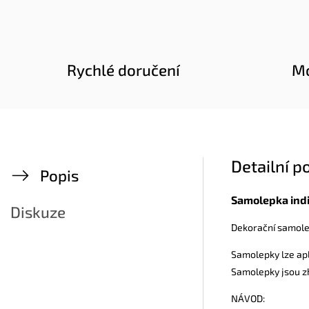
Rychlé doručení
Mo
Detailní p
Popis
Samolepka indi
Diskuze
Dekorační samolep
Samolepky lze apli
Samolepky jsou zh
NÁVOD: