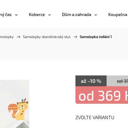
ný čas
Koberce
Dům a zahrada
Koupelna
amolepky
/
Samolepky skandinávský styl
/
Samolepka indiáni 1
až –10 %
od 3
od
369 
ZVOLTE VARIANTU