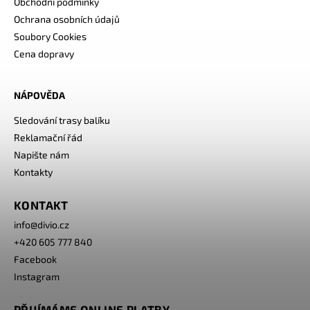
Obchodní podmínky
Ochrana osobních údajů
Soubory Cookies
Cena dopravy
NÁPOVĚDA
Sledování trasy balíku
Reklamační řád
Napište nám
Kontakty
KONTAKT
info
@
divio.cz
+420 605 777 840
Facebook
Instagram
PŘIJÍMÁME ONLINE PLATBY