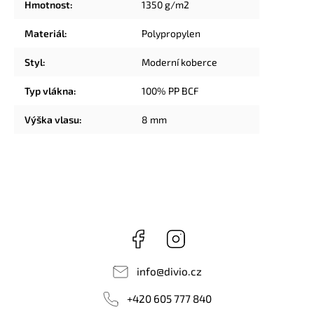
Hmotnost
:
1350 g/m2
Materiál
:
Polypropylen
Styl
:
Moderní koberce
Typ vlákna
:
100% PP BCF
Výška vlasu
:
8 mm
Facebook
Instagram
info
@
divio.cz
+420 605 777 840