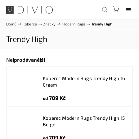
Domů
/
Koberce
/
Značky
/
Modern Rugs
/
Trendy High
Trendy High
Nejprodávanější
Koberec Modern Rugs Trendy High 16
Cream
709 Kč
od
Koberec Modern Rugs Trendy High 15
Beige
709 Kč
od