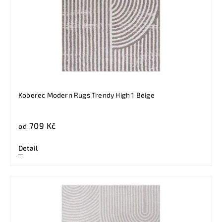
Koberec Modern Rugs Trendy High 1 Beige
709 Kč
od
Detail