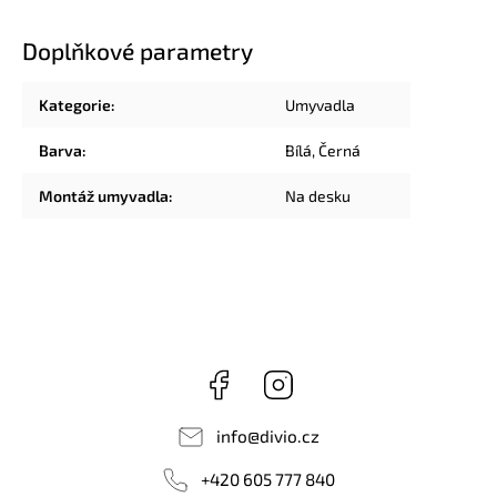
Doplňkové parametry
Kategorie
:
Umyvadla
Barva
:
Bílá
,
Černá
Montáž umyvadla
:
Na desku
Facebook
Instagram
info
@
divio.cz
+420 605 777 840