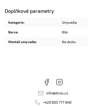
Doplňkové parametry
Kategorie
:
Umyvadla
Barva
:
Bílá
Montáž umyvadla
:
Na desku
Facebook
Instagram
info
@
divio.cz
+420 605 777 840