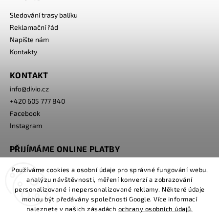
Sledování trasy balíku
Reklamační řád
Napište nám
Kontakty
KONTAKT
info
@
divio.cz
+420 605 777 840
Facebook
Instagram
PŘIJÍMÁME ONLINE PLATBY
Používáme cookies a osobní údaje pro správné fungování webu,
analýzu návštěvnosti, měření konverzí a zobrazování
personalizované i nepersonalizované reklamy. Některé údaje
mohou být předávány společnosti Google. Více informací
naleznete v našich zásadách
ochrany osobních údajů.