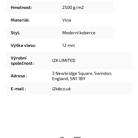
Hmotnost
:
2500 g/m2
Materiál
:
Vlna
Styl
:
Moderní koberce
Výška vlasu
:
12 mm
Výrobní
I2K LIMITED
společnost
:
3 Newbridge Square, Swindon,
Adresa
:
England, SN1 1BY
E-mail
:
i2k@co.uk