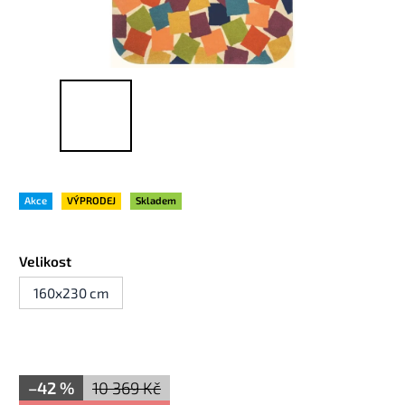
Akce
VÝPRODEJ
Skladem
Velikost
160x230 cm
–42 %
10 369 Kč