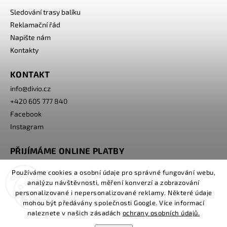
Sledování trasy balíku
Reklamační řád
Napište nám
Kontakty
KONTAKT
info
@
divio.cz
+420 605 777 840
Facebook
Instagram
PŘIJÍMÁME ONLINE PLATBY
Používáme cookies a osobní údaje pro správné fungování webu,
analýzu návštěvnosti, měření konverzí a zobrazování
personalizované i nepersonalizované reklamy. Některé údaje
mohou být předávány společnosti Google. Více informací
naleznete v našich zásadách
ochrany osobních údajů.